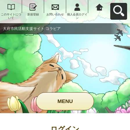
このサイトにつ
新規登録
お問い合わせ
個人会員ログイ
大府市民活動支
いて
ン
援サイト コラビ
アへ戻る
大府市民活動支援サイト コラビア
MENU
ログイン