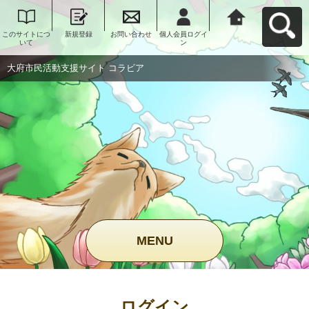
このサイトにつ
新規登録
お問い合わせ
個人会員ログイ
大府市民活動支
いて
ン
援サイト コラビ
アへ戻る
大府市民活動支援サイト コラビア
MENU
ログイン