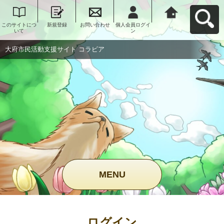
このサイトにつ
新規登録
お問い合わせ
個人会員ログイ
大府市民活動支
いて
ン
援サイト コラビ
アへ戻る
大府市民活動支援サイト コラビア
MENU
ログイン