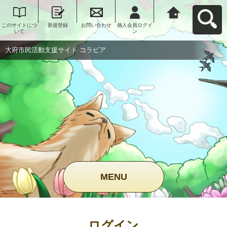
このサイトにつ
新規登録
お問い合わせ
個人会員ログイ
大府市民活動支
いて
ン
援サイト コラビ
アへ戻る
大府市民活動支援サイト コラビア
MENU
ログイン