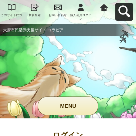
このサイトにつ
新規登録
お問い合わせ
個人会員ログイ
大府市民活動支
いて
ン
援サイト コラビ
アへ戻る
大府市民活動支援サイト コラビア
MENU
ログイン