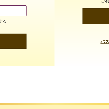
ご
する
パ