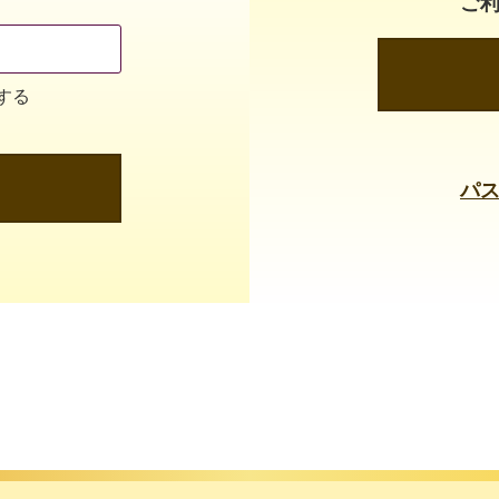
ご
する
パ