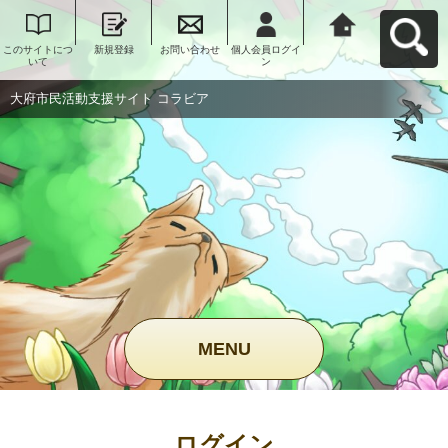
このサイトにつ
新規登録
お問い合わせ
個人会員ログイ
大府市民活動支
いて
ン
援サイト コラビ
アへ戻る
大府市民活動支援サイト コラビア
MENU
ログイン