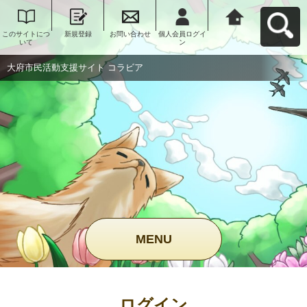
このサイトにつ
新規登録
お問い合わせ
個人会員ログイ
大府市民活動支
いて
ン
援サイト コラビ
アへ戻る
大府市民活動支援サイト コラビア
MENU
ログイン