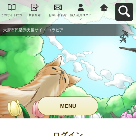
このサイトにつ
新規登録
お問い合わせ
個人会員ログイ
大府市民活動支
いて
ン
援サイト コラビ
アへ戻る
大府市民活動支援サイト コラビア
MENU
ログイン