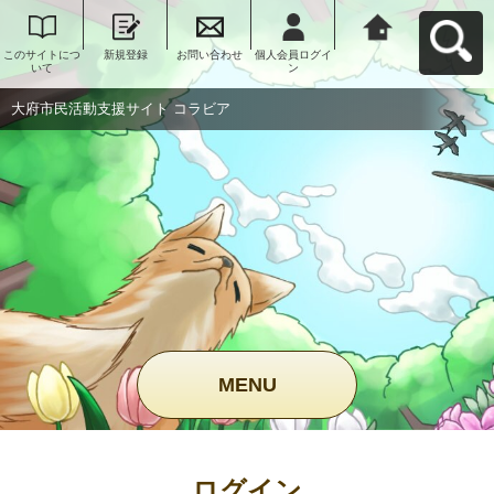
このサイトにつ
新規登録
お問い合わせ
個人会員ログイ
大府市民活動支
いて
ン
援サイト コラビ
アへ戻る
大府市民活動支援サイト コラビア
MENU
ログイン