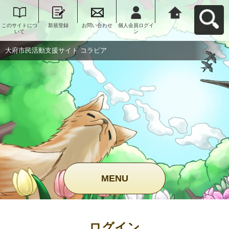
このサイトにつ
新規登録
お問い合わせ
個人会員ログイ
大府市民活動支
いて
ン
援サイト コラビ
アへ戻る
大府市民活動支援サイト コラビア
MENU
ログイン