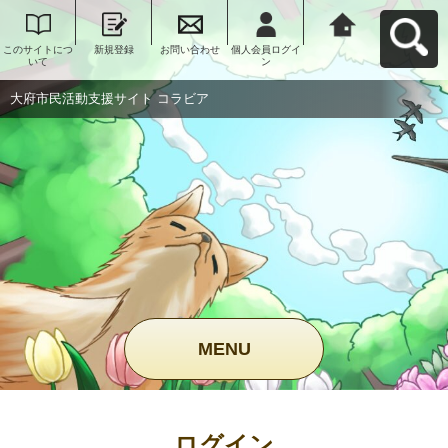
このサイトにつ
新規登録
お問い合わせ
個人会員ログイ
大府市民活動支
いて
ン
援サイト コラビ
アへ戻る
大府市民活動支援サイト コラビア
MENU
ログイン