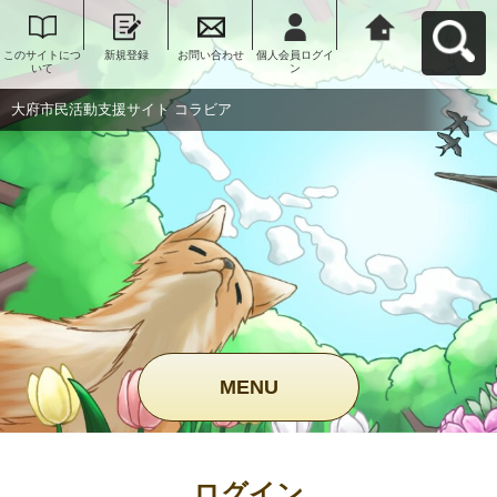
このサイトにつ
新規登録
お問い合わせ
個人会員ログイ
大府市民活動支
いて
ン
援サイト コラビ
アへ戻る
大府市民活動支援サイト コラビア
MENU
ログイン