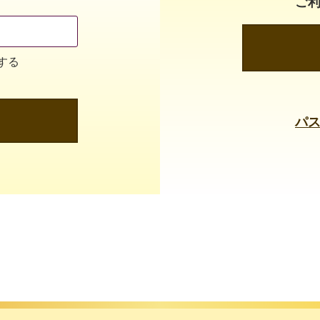
ご
する
パ