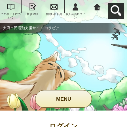
このサイトにつ
新規登録
お問い合わせ
個人会員ログイ
大府市民活動支
いて
ン
援サイト コラビ
アへ戻る
大府市民活動支援サイト コラビア
MENU
ログイン