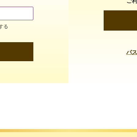
ご
する
パ