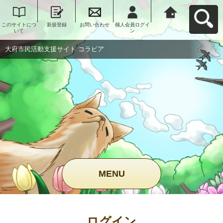
このサイトにつ
新規登録
お問い合わせ
個人会員ログイ
大府市民活動支
いて
ン
援サイト コラビ
アへ戻る
大府市民活動支援サイト コラビア
MENU
ログイン