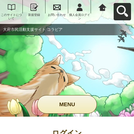
このサイトにつ
新規登録
お問い合わせ
個人会員ログイ
大府市民活動支
いて
ン
援サイト コラビ
アへ戻る
大府市民活動支援サイト コラビア
MENU
ログイン