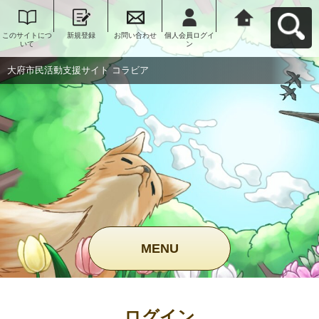
このサイトにつ
新規登録
お問い合わせ
個人会員ログイ
大府市民活動支
いて
ン
援サイト コラビ
アへ戻る
大府市民活動支援サイト コラビア
MENU
ログイン