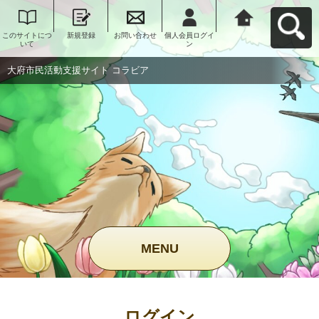
このサイトにつ
新規登録
お問い合わせ
個人会員ログイ
大府市民活動支
いて
ン
援サイト コラビ
アへ戻る
大府市民活動支援サイト コラビア
MENU
ログイン