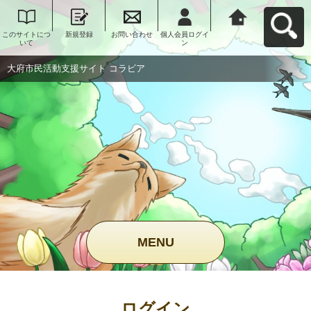
このサイトにつ
新規登録
お問い合わせ
個人会員ログイ
大府市民活動支
いて
ン
援サイト コラビ
アへ戻る
大府市民活動支援サイト コラビア
MENU
ログイン