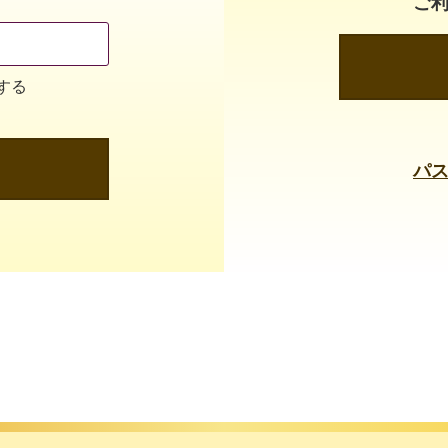
ご
する
パ