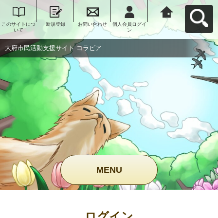
このサイトにつ
新規登録
お問い合わせ
個人会員ログイ
大府市民活動支
いて
ン
援サイト コラビ
アへ戻る
大府市民活動支援サイト コラビア
MENU
ログイン