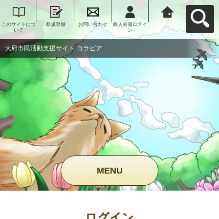
このサイトにつ
新規登録
お問い合わせ
個人会員ログイ
大府市民活動支
いて
ン
援サイト コラビ
アへ戻る
大府市民活動支援サイト コラビア
MENU
ログイン