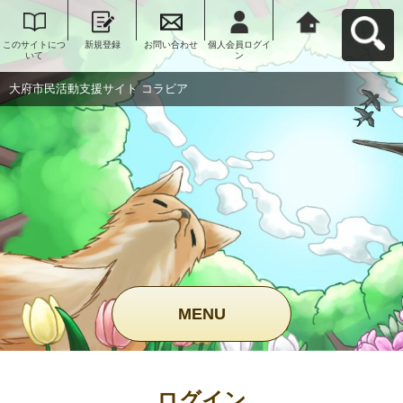
このサイトにつ
新規登録
お問い合わせ
個人会員ログイ
大府市民活動支
いて
ン
援サイト コラビ
アへ戻る
大府市民活動支援サイト コラビア
MENU
ログイン