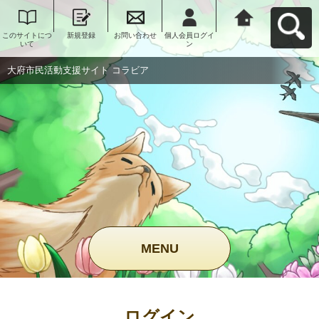
このサイトにつ
新規登録
お問い合わせ
個人会員ログイ
大府市民活動支
いて
ン
援サイト コラビ
アへ戻る
大府市民活動支援サイト コラビア
MENU
ログイン