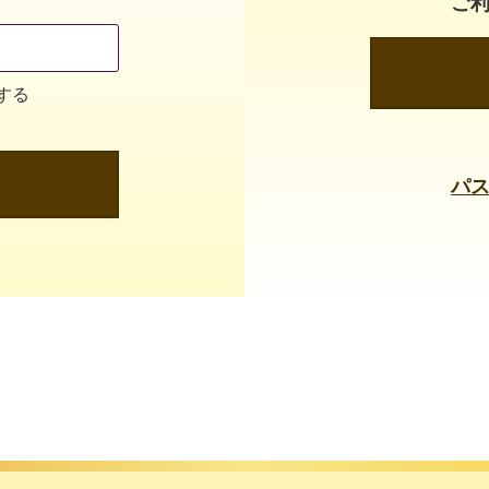
ご
する
パ