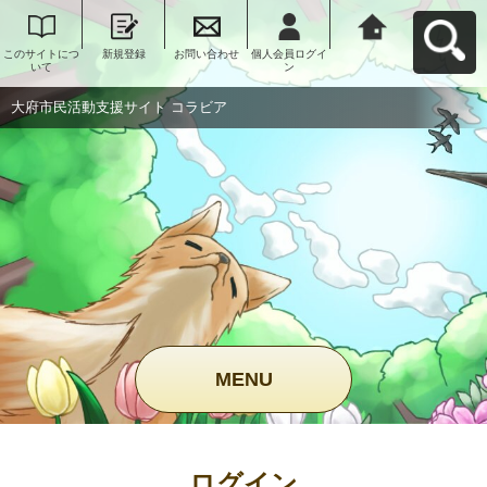
このサイトにつ
新規登録
お問い合わせ
個人会員ログイ
大府市民活動支
いて
ン
援サイト コラビ
アへ戻る
大府市民活動支援サイト コラビア
MENU
ログイン