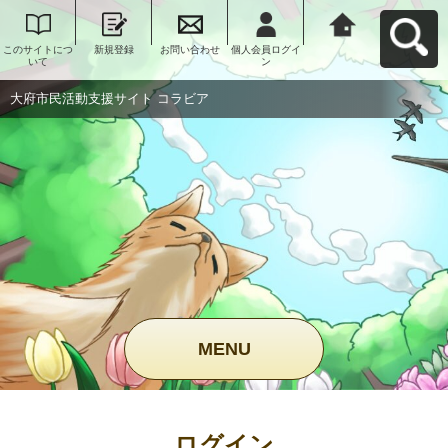
このサイトにつ
新規登録
お問い合わせ
個人会員ログイ
大府市民活動支
いて
ン
援サイト コラビ
アへ戻る
大府市民活動支援サイト コラビア
MENU
ログイン