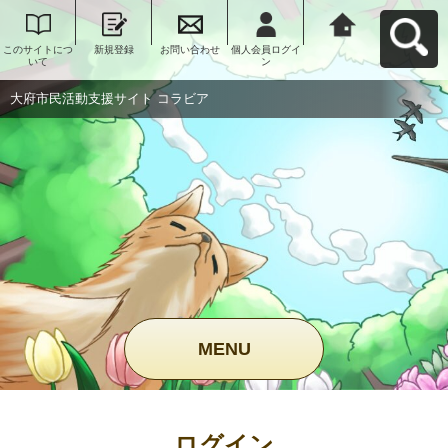
このサイトにつ
新規登録
お問い合わせ
個人会員ログイ
大府市民活動支
いて
ン
援サイト コラビ
アへ戻る
大府市民活動支援サイト コラビア
MENU
ログイン