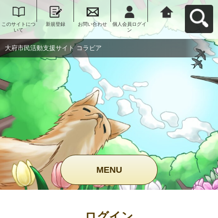
このサイトにつ
新規登録
お問い合わせ
個人会員ログイ
大府市民活動支
いて
ン
援サイト コラビ
アへ戻る
大府市民活動支援サイト コラビア
MENU
ログイン