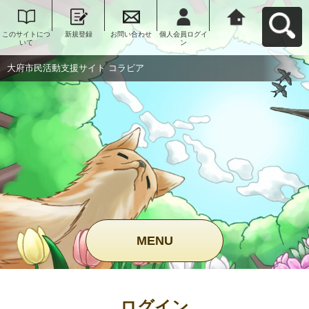
このサイトにつ
新規登録
お問い合わせ
個人会員ログイ
大府市民活動支
いて
ン
援サイト コラビ
アへ戻る
大府市民活動支援サイト コラビア
MENU
ログイン