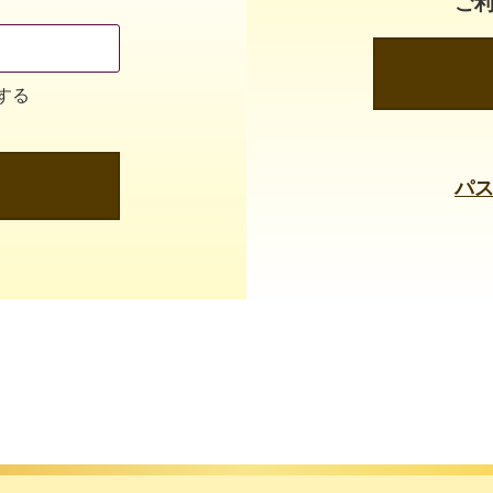
ご
する
パ