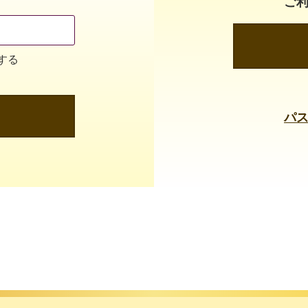
ご
する
パ