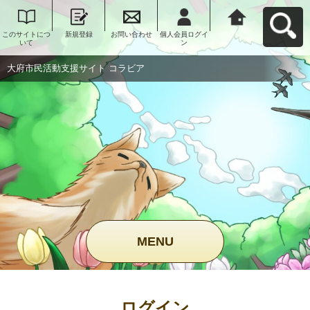
このサイトにつ
新規登録
お問い合わせ
個人会員ログイ
大府市民活動支
いて
ン
援サイト コラビ
アへ戻る
大府市民活動支援サイト コラビア
MENU
ログイン