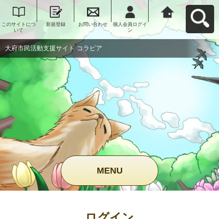
このサイトにつ
新規登録
お問い合わせ
個人会員ログイ
大府市民活動支
いて
ン
援サイト コラビ
アへ戻る
大府市民活動支援サイト コラビア
MENU
ログイン