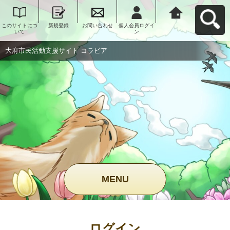
このサイトにつ
新規登録
お問い合わせ
個人会員ログイ
大府市民活動支
いて
ン
援サイト コラビ
アへ戻る
大府市民活動支援サイト コラビア
MENU
ログイン