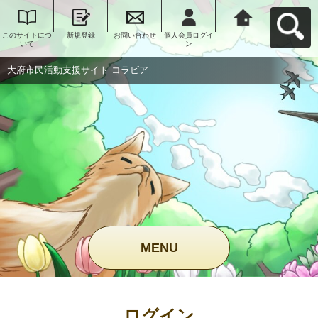
このサイトにつ
新規登録
お問い合わせ
個人会員ログイ
大府市民活動支
いて
ン
援サイト コラビ
アへ戻る
大府市民活動支援サイト コラビア
MENU
ログイン