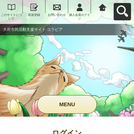
このサイトにつ
新規登録
お問い合わせ
個人会員ログイ
大府市民活動支
いて
ン
援サイト コラビ
アへ戻る
大府市民活動支援サイト コラビア
MENU
ログイン