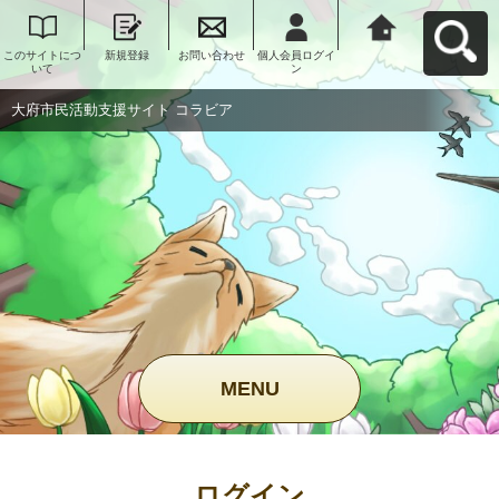
このサイトにつ
新規登録
お問い合わせ
個人会員ログイ
大府市民活動支
いて
ン
援サイト コラビ
アへ戻る
大府市民活動支援サイト コラビア
MENU
ログイン