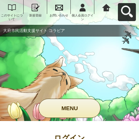
このサイトにつ
新規登録
お問い合わせ
個人会員ログイ
大府市民活動支
いて
ン
援サイト コラビ
アへ戻る
大府市民活動支援サイト コラビア
MENU
ログイン