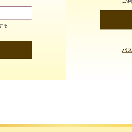
ご
する
パ