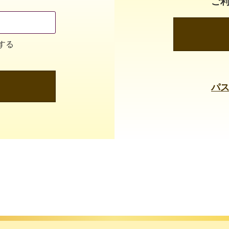
ご
する
パ