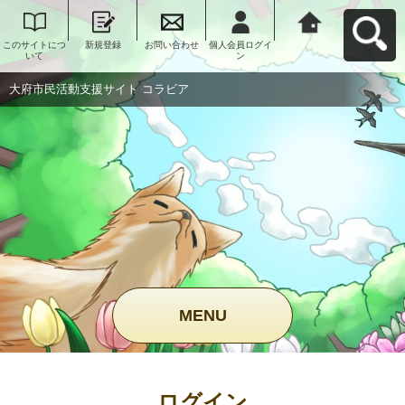
このサイトにつ
新規登録
お問い合わせ
個人会員ログイ
大府市民活動支
いて
ン
援サイト コラビ
アへ戻る
大府市民活動支援サイト コラビア
MENU
ログイン