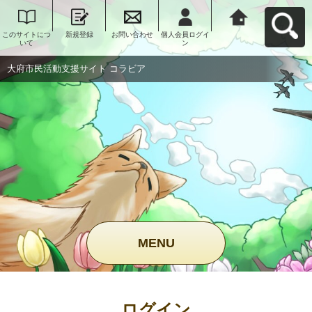
このサイトにつ
新規登録
お問い合わせ
個人会員ログイ
大府市民活動支
いて
ン
援サイト コラビ
アへ戻る
大府市民活動支援サイト コラビア
MENU
ログイン