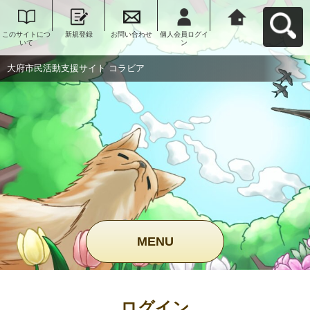
このサイトにつ
新規登録
お問い合わせ
個人会員ログイ
大府市民活動支
いて
ン
援サイト コラビ
アへ戻る
大府市民活動支援サイト コラビア
MENU
ログイン