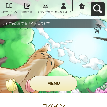
このサイトにつ
新規登録
お問い合わせ
個人会員ログイ
大府市民活動支
いて
ン
援サイト コラビ
アへ戻る
大府市民活動支援サイト コラビア
MENU
ログイン