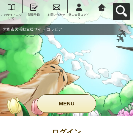
このサイトにつ
新規登録
お問い合わせ
個人会員ログイ
大府市民活動支
いて
ン
援サイト コラビ
アへ戻る
大府市民活動支援サイト コラビア
MENU
ログイン