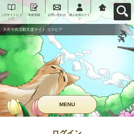
このサイトにつ
新規登録
お問い合わせ
個人会員ログイ
大府市民活動支
いて
ン
援サイト コラビ
アへ戻る
大府市民活動支援サイト コラビア
MENU
ログイン